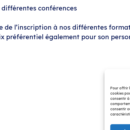
os différentes conférences
 de l’inscription à nos différentes format
ix préférentiel également pour son perso
A Propos
Nos Formations
Actualités
Tableau de bord
Pour offrir 
cookies pou
 formations dans le domaine des assurances sociales, don
consentir à
iste en assurances sociales. Elle organise également des 
comportemen
ociales.
consentir o
caractérist