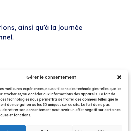
ions, ainsi qu’à la journée
nnel.
Contact
022 593 94 40
Route du Grand-Lancy 6a,
Gérer le consentement
1227 Les Acacias
les meilleures expériences, nous utilisons des technologies telles que les
r stocker et/ou accéder aux informations des appareils. Le fait de
t notamment les cours de préparation à
 ces technologies nous permettra de traiter des données telles que le
conférences sur des thématiques
t de navigation ou les ID uniques sur ce site. Le fait de ne pas
u de retirer son consentement peut avoir un effet négatif sur certaines
iques et fonctions.