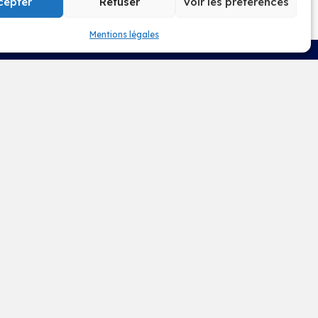
cepter
Refuser
Voir les préférences
Mentions légales et Politique de
confidentialité
Mentions légales
at se
us