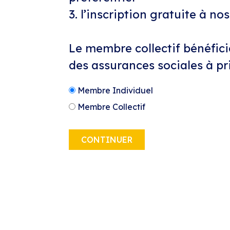
3. l’inscription gratuite à n
Le membre collectif bénéficie
des assurances sociales à pr
Membre Individuel
Membre Collectif
Votre ambition, notre mission.
CONTINUER
Dans ce cadre, elle propose différentes
l’obtention du brevet fédéral de spécial
d’actualité en lien avec les assurances s